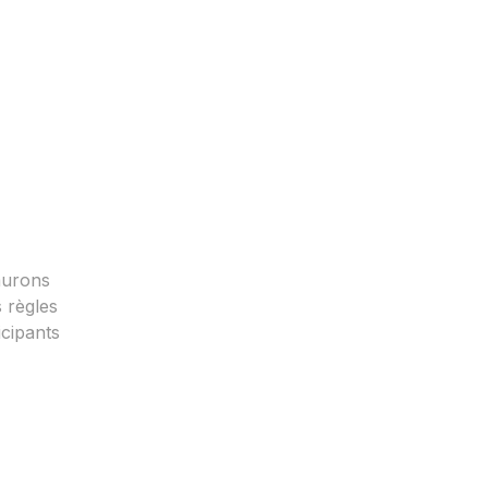
 aurons
 règles
icipants