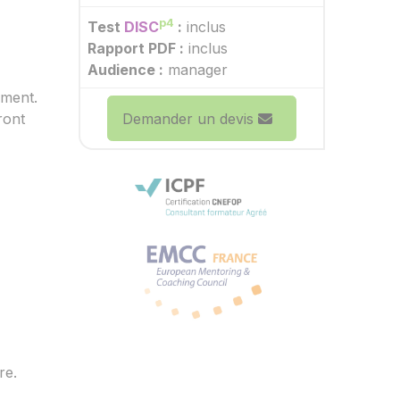
p4
Test
DISC
:
inclus
Rapport PDF :
inclus
Audience :
manager
ement.
Demander un devis
ront
re.