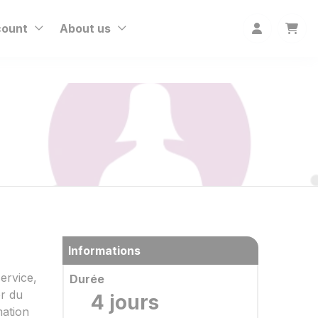
count
About us
Informations
ervice,
Durée
er du
4 jours
mation