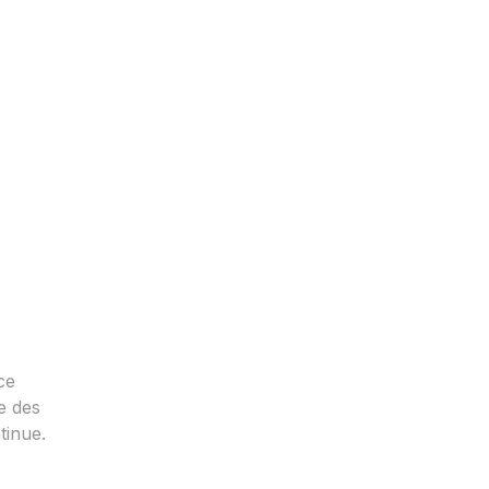
ce
e des
tinue.