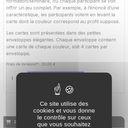
formation/séminaire, où chaque participant se voit
offrir un jeu complet. Par exemple, à l’énoncé d’une
caractéristique, les participants votent en levant la
carte dont la couleur correspond au profil supposé.
Les cartes sont présentées dans des petites
enveloppes élégantes. Chaque enveloppe contient
une carte de chaque couleur, soit 4 cartes par
enveloppe.
Frais de livraison* :
20,00
€
Ajouter au panier
Ce site utilise des
cookies et vous donne
le contrôle sur ceux
Panier
que vous souhaitez