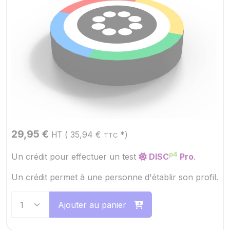
29,95
€
(
35,94
€
*)
HT
TTC
p4
Un crédit pour effectuer un test
DISC
Pro
.
Un crédit permet à une personne d'établir son profil.
Ajouter au panier