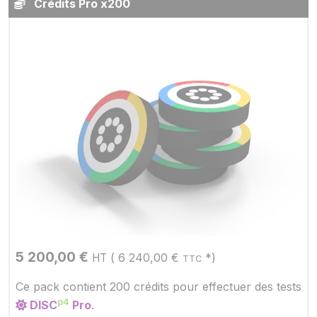
Crédits Pro x200
5 200,00
€
(
6 240,00
€
*)
HT
TTC
Ce pack contient 200 crédits pour effectuer des tests
p4
DISC
Pro
.