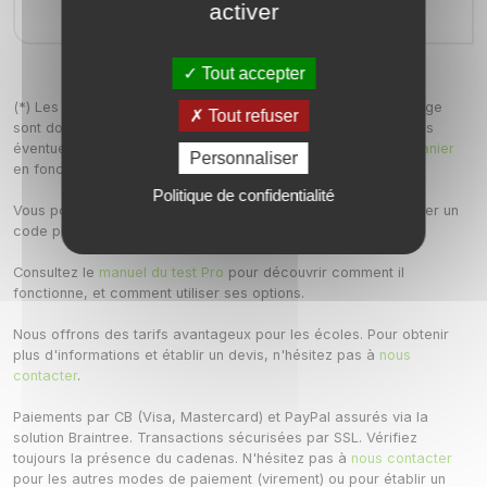
activer
Votre panier est vide !
Tout accepter
(*) Les prix TTC et les frais de livraison indiqués sur cette page
Tout refuser
sont donnés à titre indicatif pour la France. Les prix TTC et les
éventuels frais d'expédition seront calculés sur la
page du panier
Personnaliser
en fonction de votre pays.
Politique de confidentialité
Vous pouvez changer les quantités commandées et enregistrer un
code promo sur la
page du panier
.
Consultez le
manuel du test Pro
pour découvrir comment il
fonctionne, et comment utiliser ses options.
Nous offrons des tarifs avantageux pour les écoles. Pour obtenir
plus d'informations et établir un devis, n'hésitez pas à
nous
contacter
.
Paiements par CB (Visa, Mastercard) et PayPal assurés via la
solution Braintree. Transactions sécurisées par SSL. Vérifiez
toujours la présence du cadenas. N'hésitez pas à
nous contacter
pour les autres modes de paiement (virement) ou pour établir un