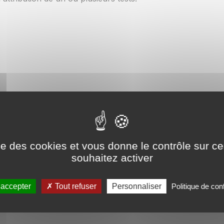
Services
ise des cookies et vous donne le contrôle sur 
Tests DISC
Documentation
souhaitez activer
Boutique
Manuels d'utilisation
Tableau de bord
Questions fréquentes
Test gratuit
Blog
 accepter
Tout refuser
Personnaliser
Politique de conf