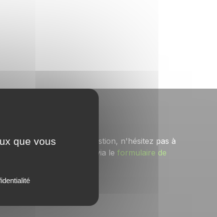
Contact
ceux que vous
Pour toute question, n'hésitez pas à
nous solliciter via le
formulaire de
contact
.
identialité