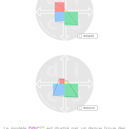
p4
Le modèle
DISC
est illustré par un disque (roue des