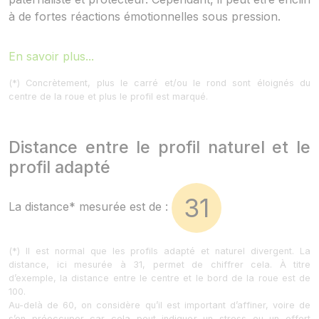
à de fortes réactions émotionnelles sous pression.
En savoir plus...
(*) Concrètement, plus le carré et/ou le rond sont éloignés du
centre de la roue et plus le profil est marqué.
Distance entre le profil naturel et le
profil adapté
31
La distance* mesurée est de :
(*) Il est normal que les profils adapté et naturel divergent. La
distance, ici mesurée à 31, permet de chiffrer cela. À titre
d’exemple, la distance entre le centre et le bord de la roue est de
100.
Au-delà de 60, on considère qu’il est important d’affiner, voire de
s’en préoccuper car cela peut indiquer un stress ou un effort