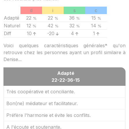
d
i
s
c
Adapté
22
22
36
15
%
%
%
%
Naturel
12
42
32
14
%
%
%
%
Diff
10
-20
4
1
Voici quelques caractéristiques générales* qu'on
retrouve chez les personnes ayant un profil similaire à
Denise...
Adapté
22-22-36-15
Très coopérative et conciliante.
Bon(ne) médiateur et facilitateur.
Préfère l'harmonie et évite les conflits.
A l'écoute et soutenante.